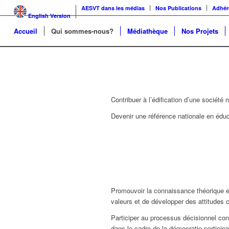
AESVT dans les médias
Nos Publications
Adhér
English Version
Accueil
Qui sommes-nous?
Médiathèque
Nos Projets
Contribuer à l’édification d’une sociét
Devenir une référence nationale en édu
Promouvoir la connaissance théorique e
valeurs et de développer des attitudes 
Participer au processus décisionnel con
dans le cadre de la démocratie participa