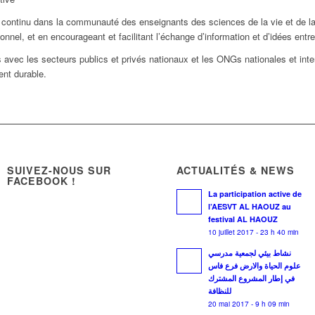
 continu dans la communauté des enseignants des sciences de la vie et de la 
nel, et en encourageant et facilitant l’échange d’information et d’idées entr
 avec les secteurs publics et privés nationaux et les ONGs nationales et inter
ent durable.
SUIVEZ-NOUS SUR
ACTUALITÉS & NEWS
FACEBOOK !
La participation active de
l’AESVT AL HAOUZ au
festival AL HAOUZ
10 juillet 2017 - 23 h 40 min
نشاط بيئي لجمعية مدرسي
علوم الحياة والارض فرع فاس
في إطار المشروع المشترك
للنظافة
20 mai 2017 - 9 h 09 min