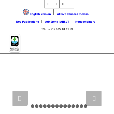
English Version
AESVT dans les médias
Nos Publications
Adhérer à l’AESVT
Nous rejoindre
Tél. : + 212 5 22 81 11 99
Suivant
1
2
3
4
5
6
7
8
9
10
11
12
13
14
1