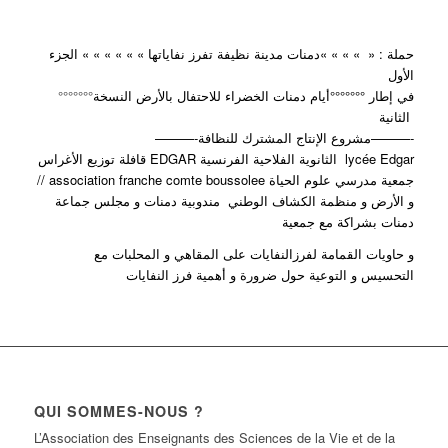
حملة : « » » » »دمنات مدينة نظيفة تفرز نفاياتها » » » » » » الجزء
الأول
°°°°°°°
في إطار °°°°°°°أيام دمنات الخضراء للاحتفال بالأرض النسخة
الثانية
لمشترك للنظافة———-
———-مشروع الإنتاج ا
قافلة توزيع الأغراس EDGAR الثانوية الفلاحية الفرنسية lycée Edgar
// association franche comte boussolee جمعية مدرسي علوم الحياة
و الأرض و منظمة الكشاف الوطني مندوبية دمنات و مجلس جماعة
دمنات بشراكة مع جمعية
و حاويات القمامة لفرزالنفايات على المقاهي و المحلبات مع
التحسيس و التوعية حول ضرورة و أهمية فرز النفايات
QUI SOMMES-NOUS ?
L’Association des Enseignants des Sciences de la Vie et de la