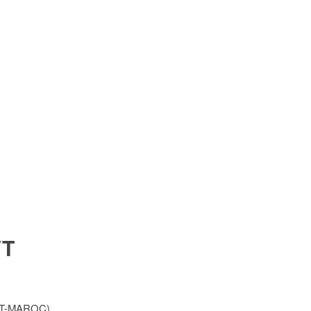
VT
SVT-MAROC),