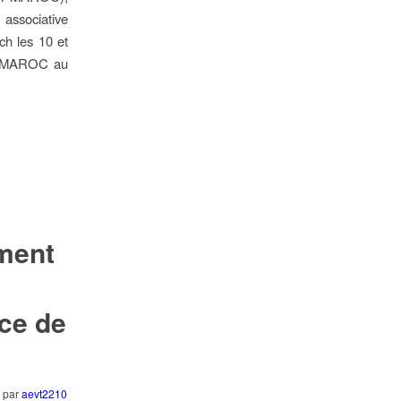
ssociative
ch les 10 et
SVT-MAROC au
ement
ce de
par
aevt2210