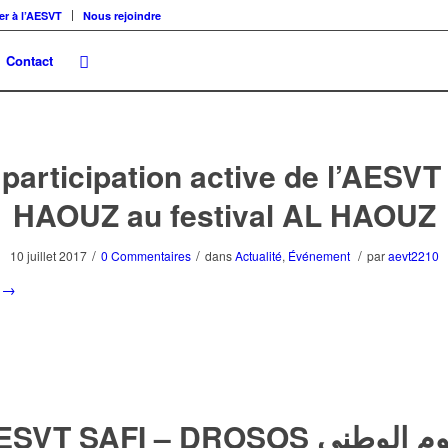
er à l’AESVT
Nous rejoindre
Contact
 participation active de l’AESVT
HAOUZ au festival AL HAOUZ
/
/
/
10 juillet 2017
0 Commentaires
dans
Actualité
,
Événement
par
aevt2210
→
SVT SAFI – DROSOS اليوم الوطني