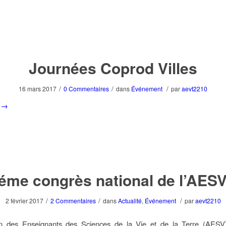
Journées Coprod Villes
/
/
/
16 mars 2017
0 Commentaires
dans
Événement
par
aevt2210
→
éme congrès national de l’AES
/
/
/
2 février 2017
2 Commentaires
dans
Actualité
,
Événement
par
aevt2210
ion des Enseignants des Sciences de la Vie et de la Terre (AE