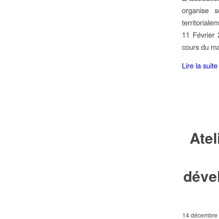
organise 
territorial
11 Février 
cours du ma
Lire la suite
Atel
déve
14 décembre